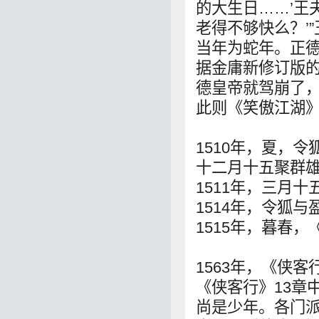
的大生日……’王
老得不够快么？’
当年为蛇年。正
据金庸新修订版
德皇帝就驾崩了
此则《笑傲江湖》
1510年，夏，
十二月十五聚群
1511年，三月
1514年，令狐与
1515年，暮春
1563年，《侠
《侠客行》13章
尚是少年。各门