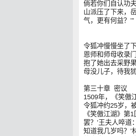
倘若你们自认功
山派压了下来，
气，更有何益？’”
令狐冲慢慢坐了下
恩师和师母收录
抱了她出去采野
母没儿子，待我犹
第三十章 密议
1509年，《笑
令狐冲约25岁，
《笑傲江湖》第1
罢？’王夫人啐道
知道我几岁吗？’