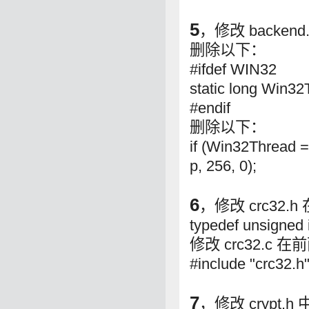
5
，修改 backend.
删除以下：
#ifdef WIN32
static long Win32
#endif
删除以下：
if (Win32Thread 
p, 256, 0);
6
，修改 crc32.h
typedef unsigned
修改 crc32.c 
#include "crc32.h
7
，修改 crypt.