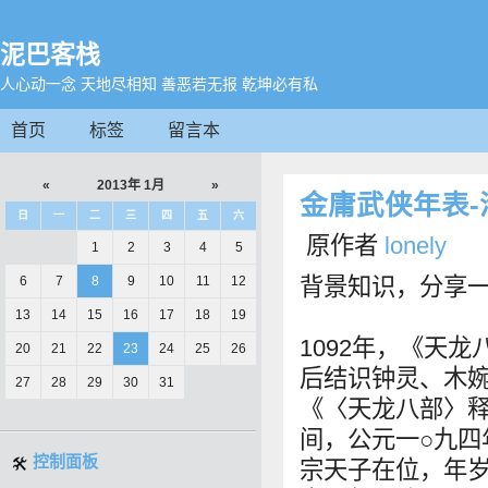
泥巴客栈
人心动一念 天地尽相知 善恶若无报 乾坤必有私
首页
标签
留言本
«
2013年 1月
»
金庸武侠年表-
日
一
二
三
四
五
六
原作者
lonely
1
2
3
4
5
6
7
8
9
10
11
12
背景知识，分享一
13
14
15
16
17
18
19
1092年，《天
20
21
22
23
24
25
26
后结识钟灵、木
27
28
29
30
31
《〈天龙八部〉释
间，公元一○九四
控制面板
宗天子在位，年