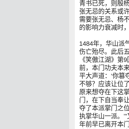
青书已死，则殷
张无忌的关系或
需要张无忌、杨
的影响力衰减时
1484年，华山
伤亡殆尽。此后
《笑傲江湖》第9
前，本门功夫本来
平大声道：‘你篡
不够？应该让位了
原来想夺在下这
门，在下自当奉让
夺了本派掌门之
执掌华山一派。’”
年前早已离开本