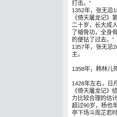
打击。”
1352年，张无
《倚天屠龙记》第
二十岁，长大成
了缩骨功，全身
的便钻了过去。”
1357年，张无
主。
1358年，韩林
1428年左右，
《倚天屠龙记》结
力比较合理的估计
超过90岁，杨也
亭下场斗周芷若