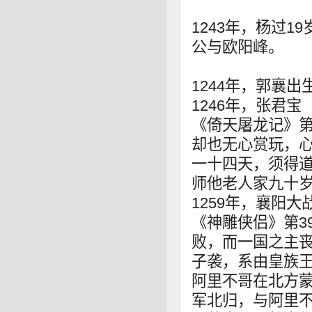
1243年，杨过
公与欧阳峰。
1244年，郭襄
1246年，张君
《倚天屠龙记》
却也无心赏玩，心
一十四天，须得
师他老人家九十岁
1259年，襄阳
《神雕侠侣》第3
败，而一国之主
子袭，系由皇族
阿里不哥在北方
军北归，与阿里