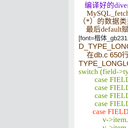
编译好的div
MySQL_f
（*）
的数据类
最后defaul
[font=楷体_gb2312
D_TYPE_LO
在db.c 65
TYPE_LONG
switch (field->t
case FIELD
case FIELD
case FIELD
case FIELD
case FIE
v->item
v->item