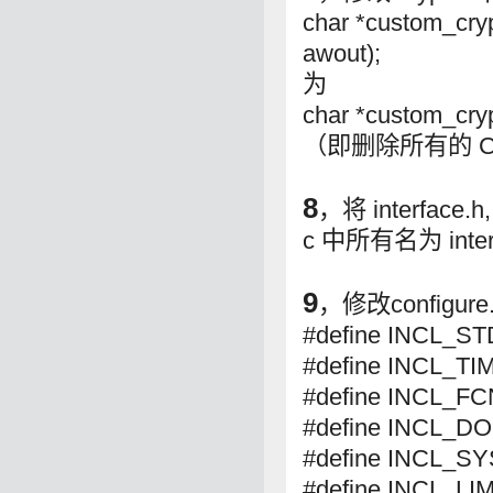
char *custom_cry
awout);
为
char *custom_crypt
（即删除所有的 C
8
，将 interface.h, 
c 中所有名为 inte
9
，修改config
#define INCL_S
#define INCL_TI
#define INCL_F
#define INCL_D
#define INCL_S
#define INCL_LI