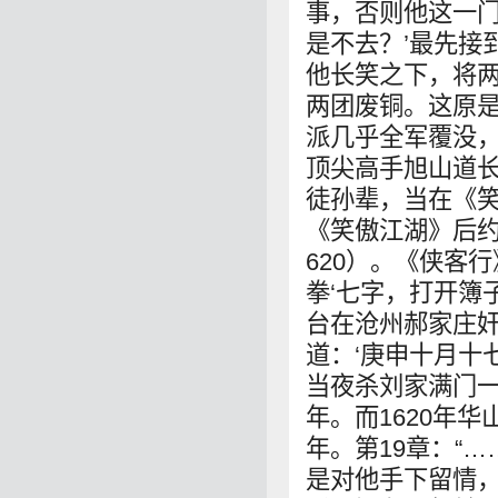
事，否则他这一门
是不去？’最先接
他长笑之下，将
两团废铜。这原是
派几乎全军覆没，
顶尖高手旭山道长
徒孙辈，当在《
《笑傲江湖》后约
620）。《侠客
拳‘七字，打开簿
台在沧州郝家庄奸
道：‘庚申十月十
当夜杀刘家满门一十
年。而1620年华
年。第19章：“
是对他手下留情，