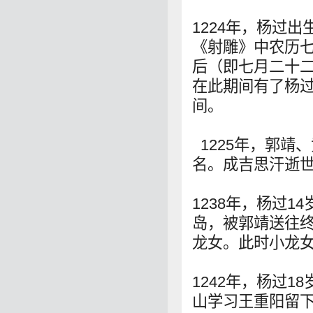
1224年，杨过出
《射雕》中农历
后（即七月二十
在此期间有了杨
间。
1225年，郭靖
名。成吉思汗逝
1238年，杨过
岛，被郭靖送往
龙女。此时小龙女
1242年，杨过
山学习王重阳留