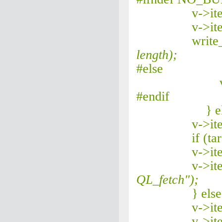
v->ite
v->ite
write_buff
length);
#else
v->i
#endif
} else
v->ite
if (targe
v->ite
v->ite
QL_fetch");
} else 
v->ite
v->ite