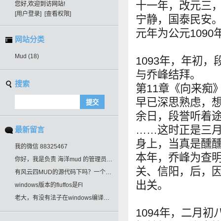
十一年，改元三
您好,欢迎到访网站!
[用户登录]
[查看权限]
宁静，国泰民安。”
元年为公元1090
网站分类
Mud
(18)
1093年，年初
与乔峰结拜。
搜索
第11章《向来痴
早已深思熟虑，
余日，段誉听着
……这时正是三
最新留言
身上，当真是醺醺
我的微信 88325467
本年，乔峰为查
你好，我是负责 海洋mud 的管理员，最
关、信阳，后，
有风云四MUD的源代码下吗？一个老玩家，
出关。
windows版本的fluffos是Fl
老大，有没有法子在windows编译一下
1094年，二月