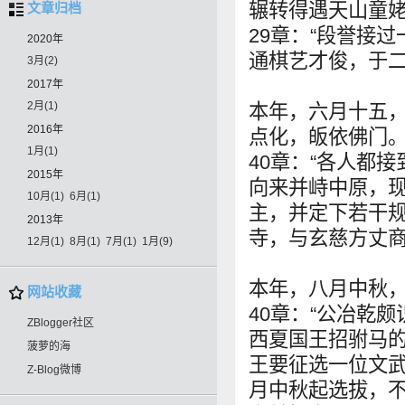
辗转得遇天山童
文章归档
29章：“段誉接
2020年
通棋艺才俊，于二
3月
(2)
2017年
2月
(1)
本年，六月十五
2016年
点化，皈依佛门
1月
(1)
40章：“各人都
2015年
向来并峙中原，
10月
(1)
6月
(1)
主，并定下若干
2013年
寺，与玄慈方丈商
12月
(1)
8月
(1)
7月
(1)
1月
(9)
本年，八月中秋
网站收藏
40章：“公冶乾
ZBlogger社区
西夏国王招驸马
菠萝的海
王要征选一位文
Z-Blog微博
月中秋起选拔，