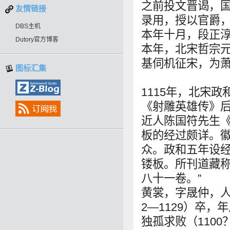
之前投文晋谒，
友情链接
录用，授以官爵，
DBS主机
本年十月，段正
Dutory官方博客
本年，北宋哲宗
基伺机征宋，为
图标汇集
1115年，北宋
《射雕英雄传》后
近人陈国符先生
板的经过颇详。
众。政和五年设
镂板。所刊道藏
八十一卷。”
黄裳，字晟仲，人
2—1129）卒，
独孤求败（1100