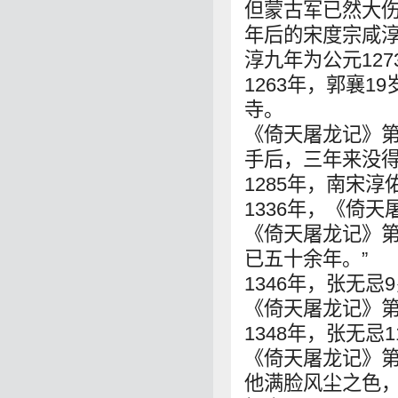
但蒙古军已然大
年后的宋度宗咸淳
淳九年为公元127
1263年，郭襄
寺。
《倚天屠龙记》第
手后，三年来没得
1285年，南宋
1336年，《倚
《倚天屠龙记》第
已五十余年。”
1346年，张无
《倚天屠龙记》第
1348年，张无
《倚天屠龙记》第
他满脸风尘之色